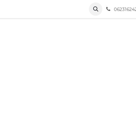
nvenue chez MOOV'I
Accueil
06231624