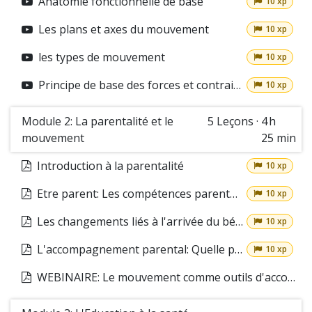
Anatomie fonctionnelle de base
10 xp
Les plans et axes du mouvement
10 xp
les types de mouvement
10 xp
Principe de base des forces et contraintes sur le corps
10 xp
Module 2: La parentalité et le
5
Leçons
·
4 h
mouvement
25 min
Introduction à la parentalité
10 xp
Etre parent: Les compétences parentales
10 xp
Les changements liés à l'arrivée du bébé
10 xp
L'accompagnement parental: Quelle posture professionnelle?
10 xp
WEBINAIRE: Le mouvement comme outils d'accompagnement parental